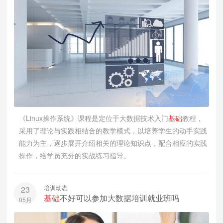
《Linux操作系统》课程是定位于大数据技术入门
基础
教程，
采用了理论与实践相结合的教学模式，以培养学生的动手实践
能力为主，逐步展开介绍相关的理论知识点，配合相应的实践
操作，给学员充分的实战练习指导。
培训动态
23
基础
不好可以参加大数据培训就业班吗
05月