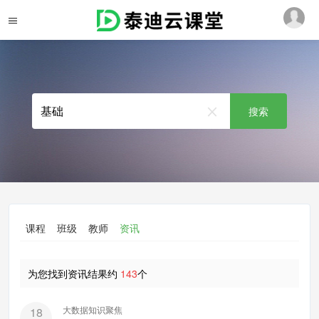
搜索
课程
班级
教师
资讯
为您找到资讯结果约
143
个
大数据知识聚焦
18