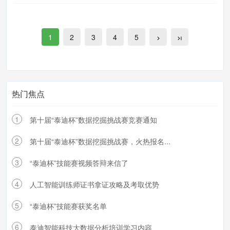
1
2
3
4
5
热门焦点
1
第十届“泰迪杯”数据挖掘挑战赛竞赛通知
2
第十届“泰迪杯”数据挖掘挑战赛，火热报名...
3
“泰迪杯”技能赛视频答辩来信了
4
人工智能训练师证书拿证攻略及考取优势
5
“泰迪杯”技能赛获奖名单
6
泰迪智能科技大数据分析培训学习内容