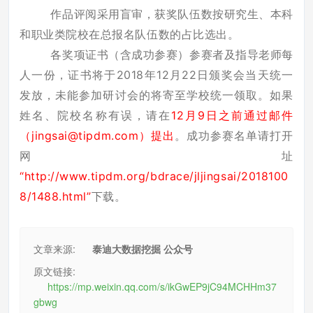
作品评阅采用盲审，获奖队伍数按研究生、本科
和职业类院校在总报名队伍数的占比选出。
各奖项证书（含成功参赛）参赛者及指导老师每
人一份，证书将于2018年12月22日颁奖会当天统一
发放，未能参加研讨会的将寄至学校统一领取。如果
姓名、院校名称有误，请在
12月9日之前通过邮件
（jingsai@tipdm.com）提出
。成功参赛名单请打开
网址
“
http://www.tipdm.org/bdrace/jljingsai/2018100
8/1488.html
”
下载。
文章来源:
泰迪大数据挖掘 公众号
原文链接:
https://mp.weixin.qq.com/s/ikGwEP9jC94MCHHm37
gbwg