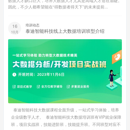
数据人才缺口巨大，培养大数据人才尤其是高端人才迫在眉睫。
因此，不少人都希望能在“得数据者得天下”的未来提前...
培训动态
16
泰迪智能科技线上大数据培训班型介绍
10月
泰迪智能科技大数据课程全面升级，一站式学习体验，培养
企业级数字人才。 泰迪智能科技大数据培训班有VIP就业保障
班，项目实战班，技能进阶班，技能提升班。不同班型对应不