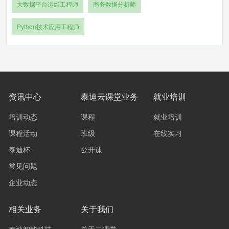
大数据平台运维工程师
商务数据分析师
Python技术应用工程师
资讯中心
泰迪云课堂业务
就业培训
培训动态
课程
就业培训
课程活动
班级
在线实习
泰迪杯
公开课
常见问题
企业动态
相关业务
关于我们
泰迪智能科技
关于云课堂