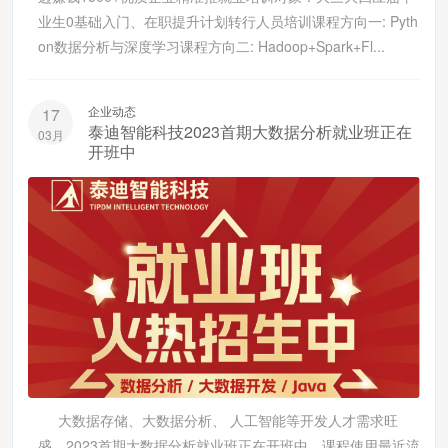
业生0基础入门、在职提升计划转行人员培训课程方向一: Pyth
on数据分析与深度学习课程方向二: Hadoop+Spark+Fl...
企业动态
17
泰迪智能科技2023首期大数据分析就业班正在
03月
开班中
大数据存储、大数据分析、 人工智能等开发人才需求旺
盛，2023首期大数据分析就业班正在开班中，课程使用最近流