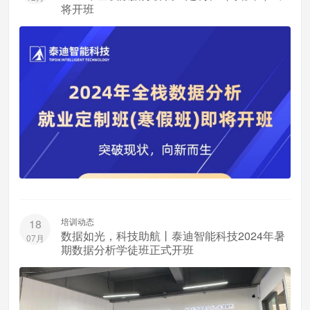
将开班
培训动态
18
数据如光，科技助航丨泰迪智能科技2024年暑
07月
期数据分析学徒班正式开班