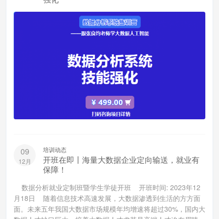
培训动态
09
开班在即丨海量大数据企业定向输送，就业有
12月
保障！
数据分析就业定制班暨学生学徒开班 开班时间: 2023年12
月18日 随着信息技术高速发展，大数据渗透到生活的方方面
面。未来五年我国大数据市场规模年均增速将超过30%，国内大