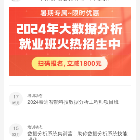
培训动态
17
2024泰迪智能科技数据分析工程师项目班
05月
培训动态
15
数据分析系统集训营丨助你数据分析系统技能
03月
强化