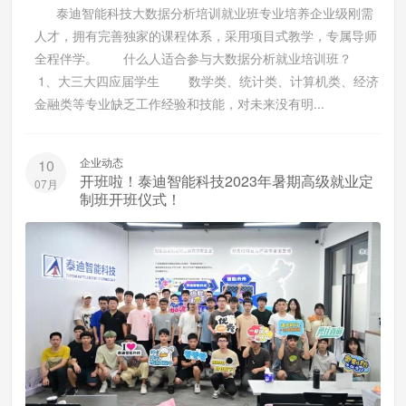
泰迪智能科技大数据分析培训就业班专业培养企业级刚需
人才，拥有完善独家的课程体系，采用项目式教学，专属导师
全程伴学。 什么人适合参与大数据分析就业培训班？
1、大三大四应届学生 数学类、统计类、计算机类、经济
金融类等专业缺乏工作经验和技能，对未来没有明...
企业动态
10
开班啦！泰迪智能科技2023年暑期高级就业定
07月
制班开班仪式！