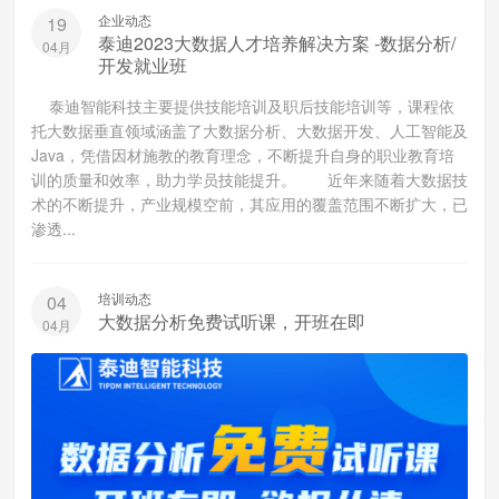
企业动态
19
泰迪2023大数据人才培养解决方案 -数据分析/
04月
开发就业班
泰迪智能科技主要提供技能培训及职后技能培训等，课程依
托大数据垂直领域涵盖了大数据分析、大数据开发、人工智能及
Java，凭借因材施教的教育理念，不断提升自身的职业教育培
训的质量和效率，助力学员技能提升。 近年来随着大数据技
术的不断提升，产业规模空前，其应用的覆盖范围不断扩大，已
渗透...
培训动态
04
大数据分析免费试听课，开班在即
04月