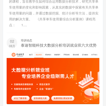
的课程，旨在教学生如何综合运用数据分析技术，研究共享单
车使用量的变化和影响因素，从真实的数据中探索有关共享单
车使用量的问题，并通过数据挖掘、统计分析等方法，提供实
用的解决方案。 《共享单车使用量综合分析案例》课程亮
点： 1....
培训动态
02
泰迪智能科技大数据分析培训就业班六大优势
08月