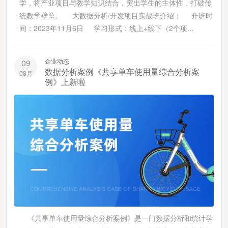
学，将产业项目与教学知识结合，突出学生的主体性，打破传
统教学壁垒。 大数据分析/开发项目实战班介绍： 开班时
间：2023年11月6日 学习形式：线上+线下（2个项...
企业动态
09
数据分析案例《共享单车使用量综合分析案
08月
例》上新啦
《共享单车使用量综合分析案例》是一门数据分析和统计学