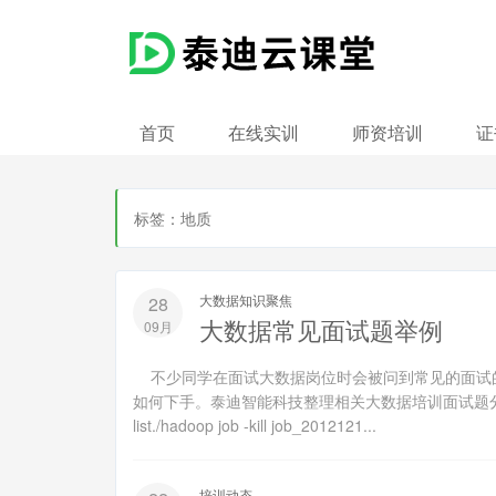
首页
在线实训
师资培训
证
标签：地质
大数据知识聚焦
28
大数据常见面试题举例
09月
不少同学在面试大数据岗位时会被问到常见的面试
如何下手。泰迪智能科技整理相关大数据培训面试题分享给
list./hadoop job -kill job_2012121...
培训动态