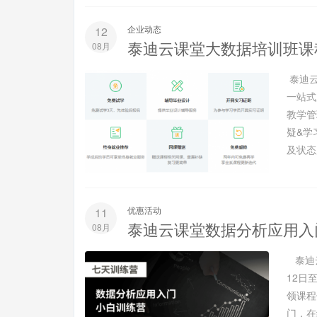
企业动态
12
泰迪云课堂大数据培训班课
08月
泰迪云
一站式
教学管
疑&学
及状态严
优惠活动
11
泰迪云课堂数据分析应用入
08月
泰迪云
12日
领课程
门，在