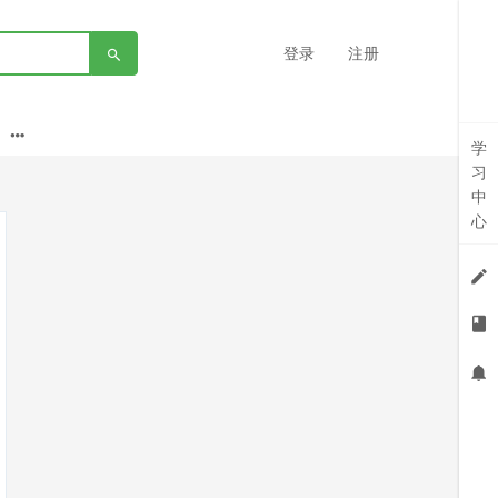
登录
注册
学
习
中
心