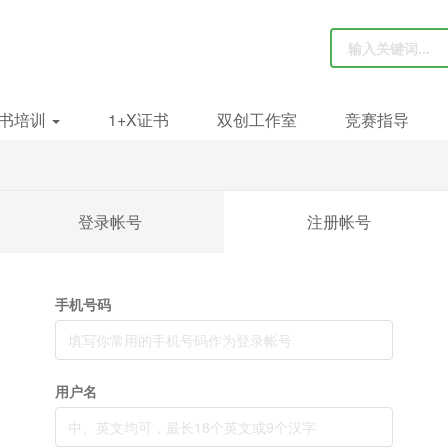
书培训
1+X证书
双创工作室
竞赛指导
登录帐号
注册帐号
手机号码
用户名