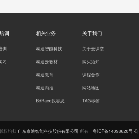
培训
相关业务
关于我们
培训
泰迪智能科技
关于云课堂
实习
泰迪云教材
购买须知
泰迪教育
课程合作
泰迪内推
网站地图
BdRace数睿思
TAG标签
内容版权均归
广东泰迪智能科技股份有限公司
所有
粤ICP备14098620号 公