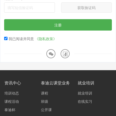
获取验证码
注册
我已阅读并同意
《隐私政策》
资讯中心
泰迪云课堂业务
就业培训
培训动态
课程
就业培训
课程活动
班级
在线实习
泰迪杯
公开课