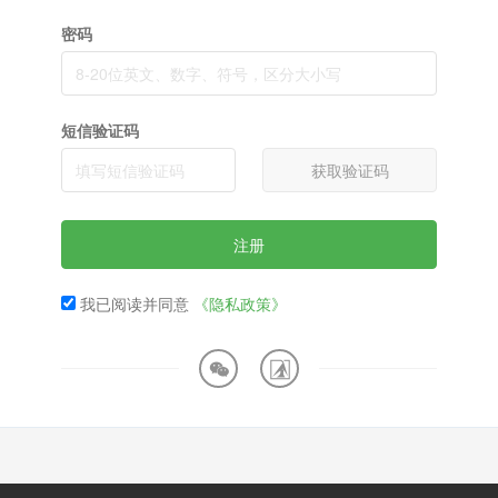
密码
短信验证码
获取验证码
注册
我已阅读并同意
《隐私政策》