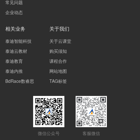
常见问题
企业动态
相关业务
关于我们
泰迪智能科技
关于云课堂
泰迪云教材
购买须知
泰迪教育
课程合作
泰迪内推
网站地图
BdRace数睿思
TAG标签
微信公众号
客服微信