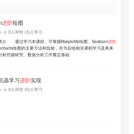
n
进阶
绘图
0人评价 (3)人学习
介 通过学习本课程，可掌握Matplotlib绘图、Seaborn
进阶
echarts绘图的主要方法和技能，并为后续相关课程学习及将来
分析挖掘研究、数据分析工作奠定基础
on机器学习
进阶
实现
0人评价 (0)人学习