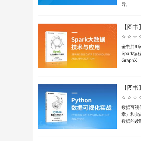
导。
【图书】
全书共9章
Spark
GraphX、
【图书】
数据可视
章）和实
数据的读取