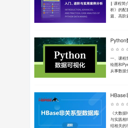
‖ 课程简
析》的配
篇、高阶
Pyth
一、课程简
绘图和Py
从事数据
HBas
《大数据
与实践相
绍相关的